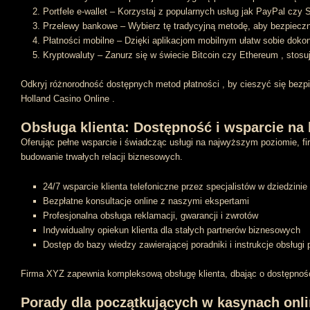
Portfele e-wallet – Korzystaj z popularnych usług jak PayPal czy 
Przelewy bankowe – Wybierz tę tradycyjną metodę, aby bezpieczni
Płatności mobilne – Dzięki aplikacjom mobilnym ułatw sobie doko
Kryptowaluty – Zanurz się w świecie Bitcoin czy Ethereum , stosu
Odkryj różnorodność dostępnych metod płatności , by cieszyć się bezpi
Holland Casino Online .
Obsługa klienta: Dostępność i wsparcie na
Oferując pełne wsparcie i świadcząc usługi na najwyższym poziomie, fi
budowanie trwałych relacji biznesowych.
24/7 wsparcie klienta telefoniczne przez specjalistów w dziedzini
Bezpłatne konsultacje online z naszymi ekspertami
Profesjonalna obsługa reklamacji, gwarancji i zwrotów
Indywidualny opiekun klienta dla stałych partnerów biznesowych
Dostęp do bazy wiedzy zawierającej poradniki i instrukcje obsługi
Firma XYZ zapewnia kompleksową obsługę klienta, dbając o dostępnoś
Porady dla początkujących w kasynach onli