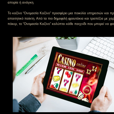
απορία ή ανάγκη.
Το καζίνο “Ονομασία Καζίνο” προσφέρει μια ποικιλία υπηρεσιών και πρ
απαιτητικό παίκτη. Από τα πιο δημοφιλή φρουτάκια και τραπέζια με χα
πόκερ, το “Ονομασία Καζίνο” καλύπτει κάθε παιχνίδι που μπορεί να φα