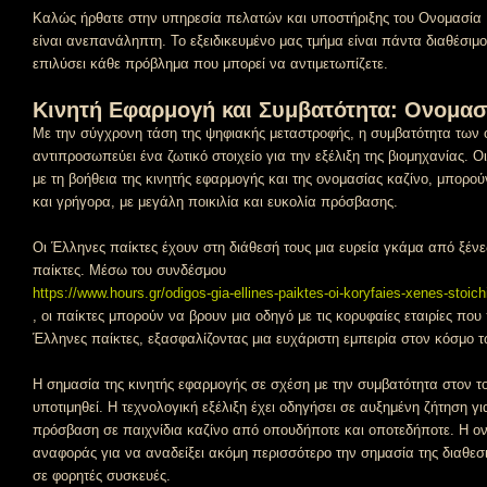
Καλώς ήρθατε στην υπηρεσία πελατών και υποστήριξης του Ονομασία 
είναι ανεπανάληπτη. Το εξειδικευμένο μας τμήμα είναι πάντα διαθέσιμ
επιλύσει κάθε πρόβλημα που μπορεί να αντιμετωπίζετε.
Κινητή Εφαρμογή και Συμβατότητα: Ονομασ
Με την σύγχρονη τάση της ψηφιακής μεταστροφής, η συμβατότητα των o
αντιπροσωπεύει ένα ζωτικό στοιχείο για την εξέλιξη της βιομηχανίας. 
με τη βοήθεια της κινητής εφαρμογής και της ονομασίας καζίνο, μπο
και γρήγορα, με μεγάλη ποικιλία και ευκολία πρόσβασης.
Οι Έλληνες παίκτες έχουν στη διάθεσή τους μια ευρεία γκάμα από ξένε
παίκτες. Μέσω του συνδέσμου
https://www.hours.gr/odigos-gia-ellines-paiktes-oi-koryfaies-xenes-stoich
, οι παίκτες μπορούν να βρουν μια οδηγό με τις κορυφαίες εταιρίες πο
Έλληνες παίκτες, εξασφαλίζοντας μια ευχάριστη εμπειρία στον κόσμο τ
Η σημασία της κινητής εφαρμογής σε σχέση με την συμβατότητα στον το
υποτιμηθεί. Η τεχνολογική εξέλιξη έχει οδηγήσει σε αυξημένη ζήτηση 
πρόσβαση σε παιχνίδια καζίνο από οπουδήποτε και οποτεδήποτε. Η ον
αναφοράς για να αναδείξει ακόμη περισσότερο την σημασία της διαθε
σε φορητές συσκευές.