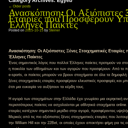
Category Archives:
Egyéb
Post navigation
←
Older posts
Ανασκόπηση: Οι Αξιόπιστες 
Εταιρίες που Προσφέρουν Υπ
Έλληνες Παίκτες
Posted on
2025-10-15
by
Steiner
Ανασκόπηση: Οι Αξιόπιστες Ξένες Στοιχηματικές Εταιρίε
Έλληνες Παίκτες
Ένας σημαντικός λόγος που πολλοί Έλληνες παίκτες προτιμούν να στοιχη
η ποικιλία των αθλημάτων και των αγορών που προσφέρουν. Από το ποδ
e-sports, οι παίκτες μπορούν να βρουν στοιχήματα σε όλα τα δημοφιλή
ξένες στοιχηματικές εταιρίες προσφέρουν ελκυστικές προσφορές και μπ
έτσι μια ευκαιρία να αυξήσουν τα κέρδη τους.
Η αγορά των στοιχημάτων στην Ελλάδα έχει γνωρίσει μια εκρηκτική ανά
περισσότερους παίκτες να ασχολούνται με αθλητικά στοιχήματα online. Σ
εταιρίες κατέχουν σημαντικό μερίδιο στην αγορά, προσφέροντας υψηλή
Μερικές από τις πιο αξιόπιστες ξένες στοιχηματικές εταιρίες που λειτ
την William Hill και την 22Bet, οι οποίες έχουν αποκτήσει φήμη για τις 