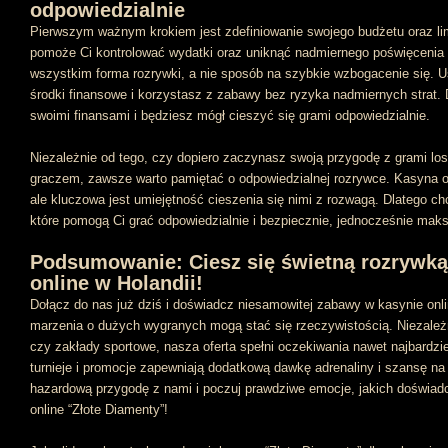
odpowiedzialnie
Pierwszym ważnym krokiem jest zdefiniowanie swojego budżetu oraz lim
pomoże Ci kontrolować wydatki oraz uniknąć nadmiernego poświęcenia 
wszystkim forma rozrywki, a nie sposób na szybkie wzbogacenie się. Ust
środki finansowe i korzystasz z zabawy bez ryzyka nadmiernych strat.
swoimi finansami i będziesz mógł cieszyć się grami odpowiedzialnie.
Niezależnie od tego, czy dopiero zaczynasz swoją przygodę z grami lo
graczem, zawsze warto pamiętać o odpowiedzialnej rozrywce. Kasyna on
ale kluczowa jest umiejętność cieszenia się nimi z rozwagą. Dlatego c
które pomogą Ci grać odpowiedzialnie i bezpiecznie, jednocześnie maks
Podsumowanie: Ciesz się świetną rozryw
online w Holandii!
Dołącz do nas już dziś i doświadcz niesamowitej zabawy w kasynie onli
marzenia o dużych wygranych mogą stać się rzeczywistością. Niezależni
czy zakłady sportowe, nasza oferta spełni oczekiwania nawet najbardzi
turnieje i promocje zapewniają dodatkową dawkę adrenaliny i szansę n
hazardową przygodę z nami i poczuj prawdziwe emocje, jakich doświ
online “Złote Diamenty”!