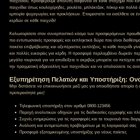
παιχνιδιού, προσφέρουμε απόλυτη διαφάνεια σε κάθε στοίχημα που κάν
παιχνίδια όπως κουλοχέρηδες, ρουλέτα, μπλάκτζακ, πόκερ και πολλά
εμπειρία ψυχαγωγίας και προκλήσεων. Ετοιμαστείτε να εισέλθετε σε
κερδών σε κάθε παιχνίδι!
Καλωσορίσατε στον συναρπαστικό κόσμο των προσφερόμενων προωθητι
πιο εντυπωσιακές προσφορές και εκπληκτικά δώρα που είναι διαθέσιμ
πακέτα επιβράβευσης και αξεπέραστες εκπλήξεις, το κάθε παιχνίδι γίν
και πολλές ευκαιρίες για κέρδη. Η προσφορά περιλαμβάνει δωρεάν πε
μεγάλα τουρνουά για να αποδείξετε τι ακριβώς μπορείτε να πετύχετε σ
την πραγματική αδρεναλίνη των παιχνιδιών και να απολαύσετε τις ανα
Εξυπηρέτηση Πελατών και Υποστήριξη: Ον
Μην διστάσετε να επικοινωνήσετε μαζί μας για οποιαδήποτε απορία ή 
προτεραιότητά μας!
Τηλεφωνική υποστήριξη στον αριθμό 0800-123456
Παροχή αναλυτικών οδηγιών για τις διαδικασίες εγγραφής και π
Συχνές ενημερώσεις για τις προσφορές και τα τουρνουά που διο
Ανάλυση και αντιμετώπιση προβλημάτων με τη λογαριασμό σας
Προσφορά εξατομικευμένης υποστήριξης για νέους παίκτες