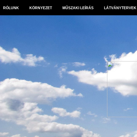
Main menu
Skip to primary content
Skip to secondary content
RÓLUNK
KÖRNYEZET
MŰSZAKI LEÍRÁS
LÁTVÁNYTERVEK
Panoráma