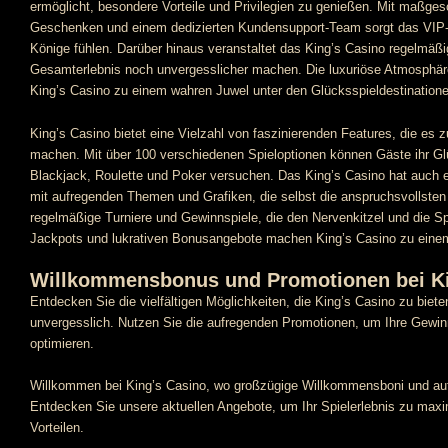
ermöglicht, besondere Vorteile und Privilegien zu genießen. Mit maßge
Geschenken und einem dedizierten Kundensupport-Team sorgt das VIP-
Könige fühlen. Darüber hinaus veranstaltet das King’s Casino regelmäß
Gesamterlebnis noch unvergesslicher machen. Die luxuriöse Atmosphär
King’s Casino zu einem wahren Juwel unter den Glücksspieldestinatione
King’s Casino bietet eine Vielzahl von faszinierenden Features, die es z
machen. Mit über 100 verschiedenen Spieloptionen können Gäste ihr Glü
Blackjack, Roulette und Poker versuchen. Das King’s Casino hat auch
mit aufregenden Themen und Grafiken, die selbst die anspruchsvollsten 
regelmäßige Turniere und Gewinnspiele, die den Nervenkitzel und die 
Jackpots und lukrativen Bonusangebote machen King’s Casino zu einem 
Willkommensbonus und Promotionen bei Ki
Entdecken Sie die vielfältigen Möglichkeiten, die King’s Casino zu biet
unvergesslich. Nutzen Sie die aufregenden Promotionen, um Ihre Gewinn
optimieren.
Willkommen bei King’s Casino, wo großzügige Willkommensboni und auf
Entdecken Sie unsere aktuellen Angebote, um Ihr Spielerlebnis zu maxim
Vorteilen.