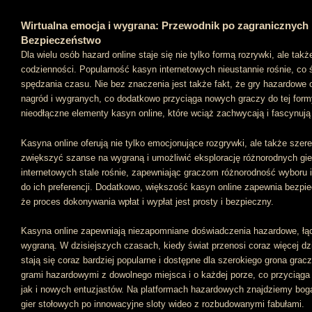
Wirtualna emocja i wygrana: Przewodnik po zagranicznych 
Bezpieczeństwo
Dla wielu osób hazard online staje się nie tylko formą rozrywki, ale ta
codzienności. Popularność kasyn internetowych nieustannie rośnie, co 
spędzania czasu. Nie bez znaczenia jest także fakt, że gry hazardowe
nagród i wygranych, co dodatkowo przyciąga nowych graczy do tej formy
nieodłączne elementy kasyn online, które wciąż zachwycają i fascynują
Kasyna online oferują nie tylko emocjonujące rozgrywki, ale także szer
zwiększyć szanse na wygraną i umożliwić eksplorację różnorodnych gier
internetowych stale rośnie, zapewniając graczom różnorodność wyboru 
do ich preferencji. Dodatkowo, większość kasyn online zapewnia bezpie
że proces dokonywania wpłat i wypłat jest prosty i bezpieczny.
Kasyna online zapewniają niezapomniane doświadczenia hazardowe, łą
wygraną. W dzisiejszych czasach, kiedy świat przenosi coraz więcej dzi
stają się coraz bardziej popularne i dostępne dla szerokiego grona gra
grami hazardowymi z dowolnego miejsca i o każdej porze, co przyciąg
jak i nowych entuzjastów. Na platformach hazardowych znajdziemy bog
gier stołowych po innowacyjne sloty wideo z rozbudowanymi fabułami.