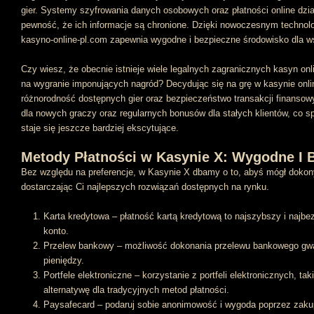
gier. Systemy szyfrowania danych osobowych oraz płatności online dzia
pewność, że ich informacje są chronione. Dzięki nowoczesnym technolog
kasyno-online-pl.com zapewnia wygodne i bezpieczne środowisko dla ws
Czy wiesz, że obecnie istnieje wiele legalnych zagranicznych kasyn onl
na wygranie imponujących nagród? Decydując się na grę w kasynie onli
różnorodność dostępnych gier oraz bezpieczeństwo transakcji finanso
dla nowych graczy oraz regularnych bonusów dla stałych klientów, co s
staje się jeszcze bardziej ekscytujące.
Metody Płatności w Kasynie X: Wygodne I 
Bez względu na preferencje, w Kasynie X dbamy o to, abyś mógł dokony
dostarczając Ci najlepszych rozwiązań dostępnych na rynku.
Karta kredytowa – płatność kartą kredytową to najszybszy i najb
konto.
Przelew bankowy – możliwość dokonania przelewu bankowego gwa
pieniędzy.
Portfele elektroniczne – korzystanie z portfeli elektronicznych, t
alternatywę dla tradycyjnych metod płatności.
Paysafecard – podaruj sobie anonimowość i wygoda poprzez zaku