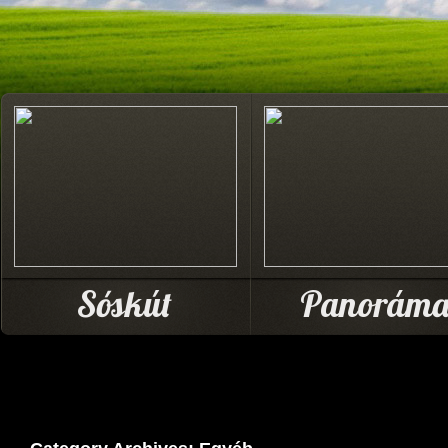
Sóskút
Panorám